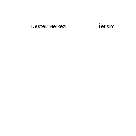
Destek Merkezi
İletişim
100
Eser
210₺