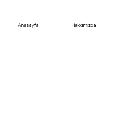
Anasayfa
Hakkımızda
1 Eser
10
280₺
252
10 i
1 ila 9 eser