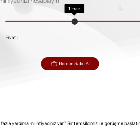
imli fiyatınızı hesaplayın
1
Eser
Fiyat :
Hemen Satın Al
fazla yardıma mı ihtiyacınız var? Bir temsilcimiz ile görüşme başlatın