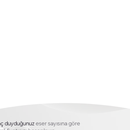
Bilgilendi
Bilgil
e
rme
rme
tifikas
sertifikas
sertif
ı
ı
giler
Vergiler
Vergil
il
dahil
dahil
yaç duyduğunuz
eser sayısına göre