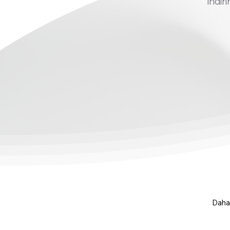
indir
Daha 