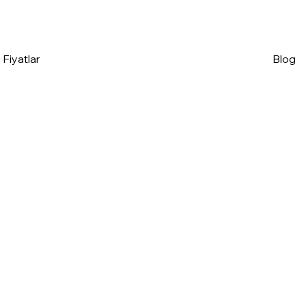
Fiyatlar
Blog
 Eser
25
50
Eser
Eser
₺
la 24
238₺
224₺