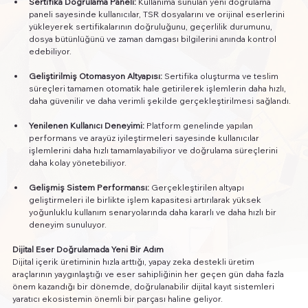
Sertifika Doğrulama Paneli:
 Kullanıma sunulan yeni doğrulama 
paneli sayesinde kullanıcılar, TSR dosyalarını ve orijinal eserlerini 
yükleyerek sertifikalarının doğruluğunu, geçerlilik durumunu, 
dosya bütünlüğünü ve zaman damgası bilgilerini anında kontrol 
edebiliyor.
Geliştirilmiş Otomasyon Altyapısı:
 Sertifika oluşturma ve teslim 
süreçleri tamamen otomatik hale getirilerek işlemlerin daha hızlı, 
daha güvenilir ve daha verimli şekilde gerçekleştirilmesi sağlandı.
Yenilenen Kullanıcı Deneyimi:
 Platform genelinde yapılan 
performans ve arayüz iyileştirmeleri sayesinde kullanıcılar 
işlemlerini daha hızlı tamamlayabiliyor ve doğrulama süreçlerini 
daha kolay yönetebiliyor.
Gelişmiş Sistem Performansı:
 Gerçekleştirilen altyapı 
geliştirmeleri ile birlikte işlem kapasitesi artırılarak yüksek 
yoğunluklu kullanım senaryolarında daha kararlı ve daha hızlı bir 
deneyim sunuluyor.
Dijital Eser Doğrulamada Yeni Bir Adım
Dijital içerik üretiminin hızla arttığı, yapay zeka destekli üretim 
araçlarının yaygınlaştığı ve eser sahipliğinin her geçen gün daha fazla 
önem kazandığı bir dönemde, doğrulanabilir dijital kayıt sistemleri 
yaratıcı ekosistemin önemli bir parçası haline geliyor.