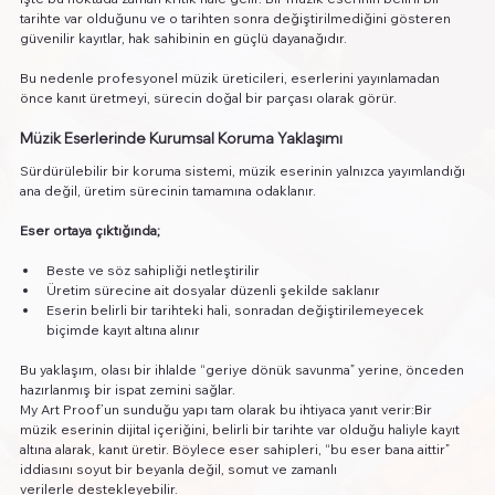
tarihte var olduğunu ve o tarihten sonra değiştirilmediğini gösteren 
güvenilir kayıtlar, hak sahibinin en güçlü dayanağıdır.
Bu nedenle profesyonel müzik üreticileri, eserlerini yayınlamadan 
önce kanıt üretmeyi, sürecin doğal bir parçası olarak görür.
Müzik Eserlerinde Kurumsal Koruma Yaklaşımı
Sürdürülebilir bir koruma sistemi, müzik eserinin yalnızca yayımlandığı 
ana değil, üretim sürecinin tamamına odaklanır.
Eser ortaya çıktığında;
Beste ve söz sahipliği netleştirilir
Üretim sürecine ait dosyalar düzenli şekilde saklanır
Eserin belirli bir tarihteki hali, sonradan değiştirilemeyecek 
biçimde kayıt altına alınır
Bu yaklaşım, olası bir ihlalde “geriye dönük savunma” yerine, önceden 
hazırlanmış bir ispat zemini sağlar.
My Art Proof’un sunduğu yapı tam olarak bu ihtiyaca yanıt verir:Bir 
müzik eserinin dijital içeriğini, belirli bir tarihte var olduğu haliyle kayıt 
altına alarak, kanıt üretir. Böylece eser sahipleri, “bu eser bana aittir” 
iddiasını soyut bir beyanla değil, somut ve zamanlı 
verilerle destekleyebilir.