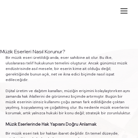
Müzik Eserleri Nasıl Korunur?
Bir müzik eseri üretildiği anda, eser sahibine ait olur. Bu ilke, 
uluslararası telif hukukunun temelini oluşturur. Ancak günümüz müzik 
endüstrisinde asıl mesele, bir eserin kime ait olduğu değil; 
gerektiğinde bunun açık, net ve ikna edici biçimde nasıl ispat 
edileceğidir.
Dijital üretim ve dağıtım kanalları, müziğin erişimini kolaylaştırırken aynı 
zamanda hak ihlallerini de görünmez biçimde artırmıştır. Bugün bir 
müzik eserinin izinsiz kullanımı çoğu zaman fark edildiğinde çoktan 
yayılmış, kopyalanmış ve çoğaltılmış olur. Bu nedenle müzik eserlerini 
korumak, artık yalnızca hukuki bir konu değil; stratejik bir zorunluluktur.
Müzik Eserlerinde Hak Yapısını Doğru Anlamak
Bir müzik eseri tek bir haktan ibaret değildir. En temel düzeyde, 