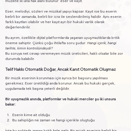
müzikte iki ana hak alanı bulunur: eser ve kayıt.
Eser; melodiyi, sözleri ve müzikal yapıyı kapsar. Kayıt ise bu eserin 
belirli bir zamanda, belirli bir icra ile seslendirilmiş halidir. Aynı eserin 
farklı kayıtları olabilir ve her kayıt ayrı bir hukuki varlık olarak 
değerlendirilir.
Bu ayrım, özellikle dijital platformlarda yaşanan uyuşmazlıklarda kritik 
öneme sahiptir. Çünkü çoğu ihtilafta soru şudur: 
Hangi içerik, hangi 
tarihte, kimin kontrolündeydi?
Bu soruya net cevap veremeyen müzik üreticileri, haklı olsalar bile zor 
durumda kalabilir.
Telif Hakkı Otomatik Doğar, Ancak Kanıt Otomatik Oluşmaz
Bir müzik eserinin korunması için ayrıca bir başvuru yapılması 
gerekmez. Eser üretildiği anda korunur. Ancak bu hukuki gerçek, 
uygulamada tek başına yeterli değildir.
Bir uyuşmazlık anında, platformlar ve hukuki merciler şu iki unsura 
bakar:
Eserin kime ait olduğu
Bu sahipliğin ne zaman ve hangi içerikle oluştuğu
İşte bu noktada zaman kritik hale gelir. Bir müzik eserinin belirli bir 